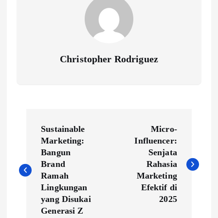
Christopher Rodriguez
P
Sustainable
Micro-
o
Marketing:
Influencer:
Bangun
Senjata
s
Brand
Rahasia
Ramah
Marketing
t
Lingkungan
Efektif di
yang Disukai
2025
n
Generasi Z