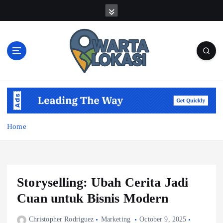
S
k
i
p
t
o
c
o
n
t
e
Home
n
t
Storyselling: Ubah Cerita Jadi
Cuan untuk Bisnis Modern
Christopher Rodriguez
Marketing
October 9, 2025