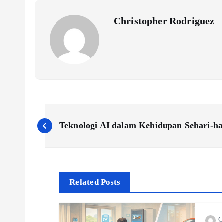
Christopher Rodriguez
P
Teknologi AI dalam Kehidupan Sehari-ha
o
s
Related Posts
t
C