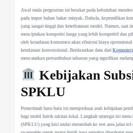
Awal mula pergeseran ini berakar pada kebutuhan mendes
pada impor bahan bakar minyak. Dahulu, kepemilikan kend
yang sangat tinggi dan keterbatasan model. Namun, saat i
menciptakan kompetisi harga yang lebih kompetitif dan pil
oleh kesadaran konsumen akan efisiensi biaya operasiona
kendaraan konvensional. Berdasarkan data dari
Kementer
mencatatkan pertumbuhan tahunan yang signifikan melamp
Kebijakan Subsi
SPKLU
Pemerintah baru-baru ini memperkuat arah kebijakan pember
bagi mobil listrik rakitan lokal. Langkah strategis ini m
(SPKLU) yang kini mulai merambah ke rest area jalan tol da
swappable untuk motor listrik juga semakin diperketat g