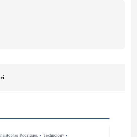
ri
hristopher Rodriguez
Technology