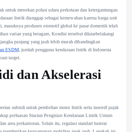
ak untuk menekan polusi udara perkotaan dan ketergantungan
araan listrik dianggap sebagai kemewahan karena harga unit
ni, masuknya produsen otomotif global ke pasar domestik telah
ihan varian yang beragam. Kondisi tersebut dilatarbelakangi
l jangka panjang yang jauh lebih murah dibandingkan
ian ESDM
, jumlah pengguna kendaraan listrik di Indonesia
aui target.
di dan Akselerasi
ian subsidi untuk pembelian motor listrik serta insentif pajak
encakup perluasan Stasiun Pengisian Kendaraan Listrik Umum
n area perkantoran. Selain itu, regulasi standart baterai
una memberikan kenyamanan mobilitas jarak jauh. Langkah ini