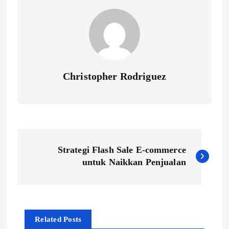
Christopher Rodriguez
P
Strategi Flash Sale E-commerce
o
untuk Naikkan Penjualan
s
t
Related Posts