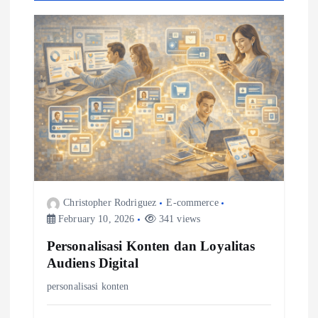
n
a
v
i
g
a
Christopher Rodriguez
E-commerce
t
February 10, 2026
341 views
Personalisasi Konten dan Loyalitas
i
Audiens Digital
o
personalisasi konten