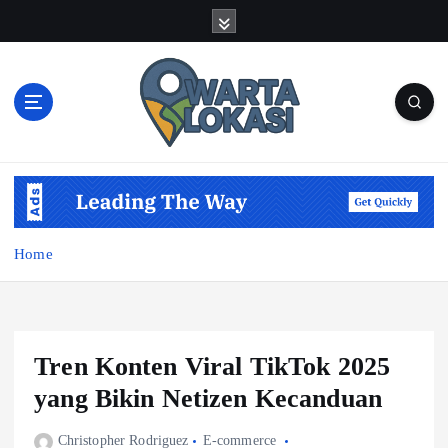
S
k
i
p
t
o
c
o
n
t
e
Home
n
t
Tren Konten Viral TikTok 2025
yang Bikin Netizen Kecanduan
Christopher Rodriguez
E-commerce