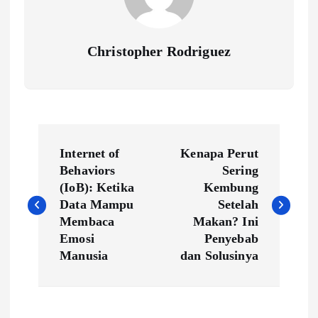
Christopher Rodriguez
P
Internet of
Kenapa Perut
o
Behaviors
Sering
(IoB): Ketika
Kembung
s
Data Mampu
Setelah
Membaca
Makan? Ini
t
Emosi
Penyebab
Manusia
dan Solusinya
n
a