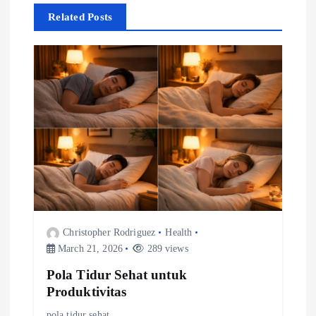
Related Posts
v
i
g
a
t
i
o
Christopher Rodriguez
Health
March 21, 2026
289 views
n
Pola Tidur Sehat untuk
Produktivitas
pola tidur sehat