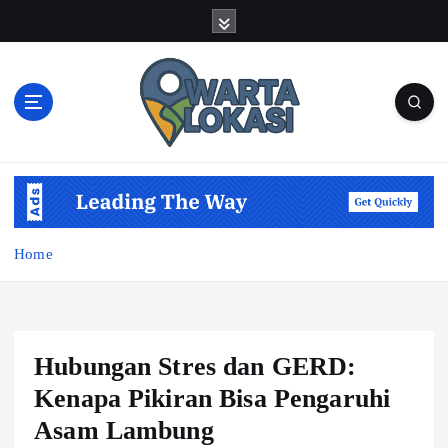
S
k
i
p
t
o
c
o
n
t
e
Home
n
t
Hubungan Stres dan GERD:
Kenapa Pikiran Bisa Pengaruhi
Asam Lambung