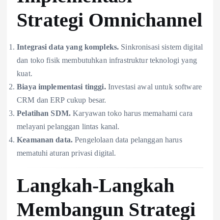
Strategi Omnichannel
Integrasi data yang kompleks.
Sinkronisasi sistem digital
dan toko fisik membutuhkan infrastruktur teknologi yang
kuat.
Biaya implementasi tinggi.
Investasi awal untuk software
CRM dan ERP cukup besar.
Pelatihan SDM.
Karyawan toko harus memahami cara
melayani pelanggan lintas kanal.
Keamanan data.
Pengelolaan data pelanggan harus
mematuhi aturan privasi digital.
Langkah-Langkah
Membangun Strategi