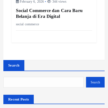
February 6, 2026
344 views
Social Commerce dan Cara Baru
Belanja di Era Digital
social commerce
Search
Search
Recent Posts