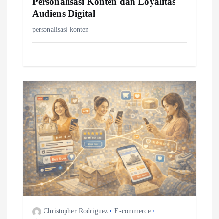
n
Personalisasi Konten dan Loyalitas
Audiens Digital
personalisasi konten
Christopher Rodriguez
E-commerce