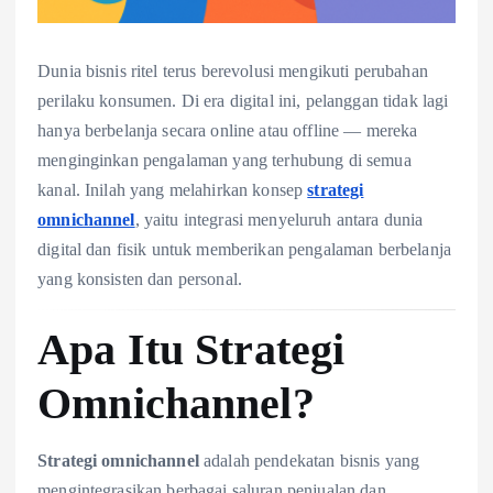
Dunia bisnis ritel terus berevolusi mengikuti perubahan
perilaku konsumen. Di era digital ini, pelanggan tidak lagi
hanya berbelanja secara online atau offline — mereka
menginginkan pengalaman yang terhubung di semua
kanal. Inilah yang melahirkan konsep
strategi
omnichannel
, yaitu integrasi menyeluruh antara dunia
digital dan fisik untuk memberikan pengalaman berbelanja
yang konsisten dan personal.
Apa Itu Strategi
Omnichannel?
Strategi omnichannel
adalah pendekatan bisnis yang
mengintegrasikan berbagai saluran penjualan dan