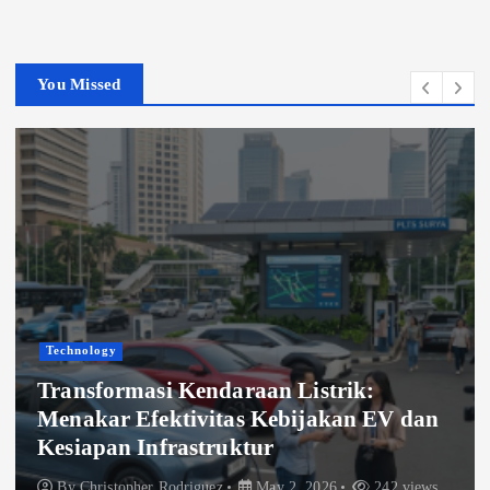
You Missed
Technology
Transformasi Kendaraan Listrik:
Menakar Efektivitas Kebijakan EV dan
Kesiapan Infrastruktur
By
Christopher Rodriguez
May 2, 2026
242 views