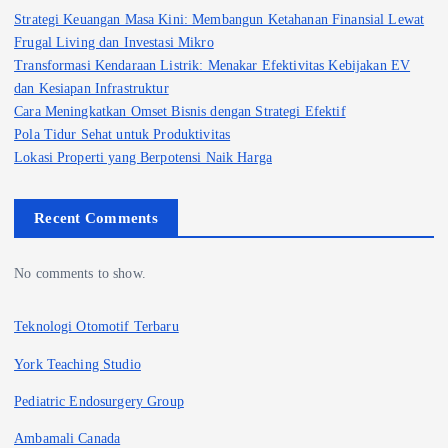
Strategi Keuangan Masa Kini: Membangun Ketahanan Finansial Lewat
Frugal Living dan Investasi Mikro
Transformasi Kendaraan Listrik: Menakar Efektivitas Kebijakan EV
dan Kesiapan Infrastruktur
Cara Meningkatkan Omset Bisnis dengan Strategi Efektif
Pola Tidur Sehat untuk Produktivitas
Lokasi Properti yang Berpotensi Naik Harga
Recent Comments
No comments to show.
Teknologi Otomotif Terbaru
York Teaching Studio
Pediatric Endosurgery Group
Ambamali Canada