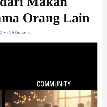
s dari Makan
sama Orang Lain
25
0 Comments